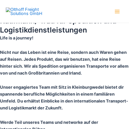
Zum
Main
zum/zur
Inhalt
Men
springen
Kaufmann/-frau für Spedition und
Logistikdienstleistungen
Life is a journey!
Nicht nur das Leben ist eine Reise, sondern auch Waren gehen
auf Reisen. Jedes Produkt, das wir benutzen, hat eine Reise
hinter sich. Wir als Spedition organisieren Transporte vor allem
von und nach Großbritannien und Irland.
Unser engagiertes Team mit Sitz in Kleinburgwedel bietet dir
spannende berufliche Möglichkeiten in einem familiären
Umfeld.
Du erhältst Einblicke in den internationalen Transport-
und Logistikmarkt der Zukunft.
Werde Teil unseres Teams und networke auf der