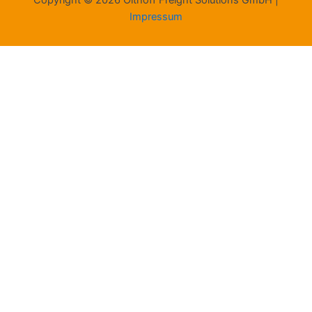
Copyright © 2026 Olthoff Freight Solutions GmbH |
Impressum
Cookie-Einstellungen
Auf dieser Website werden Cookie verwendet. Diese werden für
den Betrieb der Website benötigt oder helfen uns dabei, die
Website zu verbessern.
Essenziell
Alle Cookies zulassen
Auswahl speichern
Individuelle Einstellungen