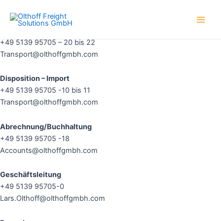
Zum
So erreichen Sie uns:
Main
Inhalt
Men
springen
Disposition – Export
+49 5139 95705 – 20 bis 22
Transport@olthoffgmbh.com
Disposition – Import
+49 5139 95705 -10 bis 11
Transport@olthoffgmbh.com
Abrechnung/Buchhaltung
+49 5139 95705 -18
Accounts@olthoffgmbh.com
Geschäftsleitung
+49 5139 95705-0
Lars.Olthoff@olthoffgmbh.com